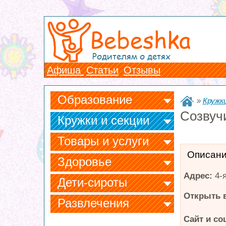
Bebeshka
Родителям о детях
Афиша
Статьи
Отзывы
Образование
»
Кружки
Созвуч
Кружки и секции
Товары и услуги
Описан
Здоровье
Адрес:
4-
Дети-сироты
Открыть в
Развлечения
Сайт и со