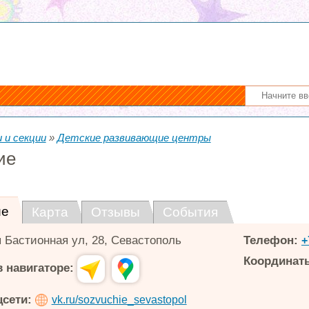
 и секции
»
Детские развивающие центры
ие
ие
Карта
Отзывы
События
я Бастионная ул, 28, Севастополь
Телефон:
+
Координаты
 навигаторе:
цсети:
vk.ru/sozvuchie_sevastopol