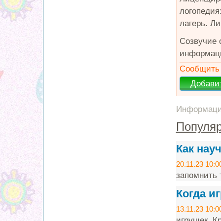
логопедия:
лагерь. Л
Созвучие 
информаци
Сообщить 
Информация
Популяр
Как нау
20.11.23 10:0
запомнить т
Когда и
13.11.23 10:0
игрушек. Кр