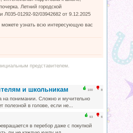
почерка. Летний городской
 Л035-01292-92/03942682 от 9.12.2025
ы можете узнать всю интересующую вас
фициальным представителем.
ителям и школьникам
100
8
а на понимании. Сложно и мучительно
т полезной в голове, если не...
93
6
ревращается в перебор даже с покупкой
ть ли не каждую куклу ил...