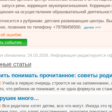
 запуск речи, коррекция звукопроизношения. Коррекция 
ицензия на осуществление образовательной деятельности
относится к рубрикам: детские развивающие центры. В
ю, позвонив по телефону +79788456500.
далее >>>
об ошибке.
 обновлена: 24.03.2026. Информация редактируется о
ные статьи
чить понимать прочитанное: советы род
Учеба в первую очередь строится не на запоминании, 
0
о, что ребенок не понимает, и ни одна формула не стане
грушек много…
Все родители хотят детям, все что могут. Иногда это п
0
оме того, что дарят родственники, родители покупают чу