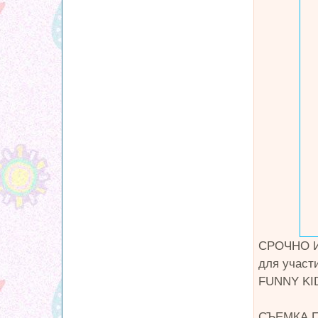
СРОЧНО 
для участ
FUNNY K
СЪЕМКА ПР