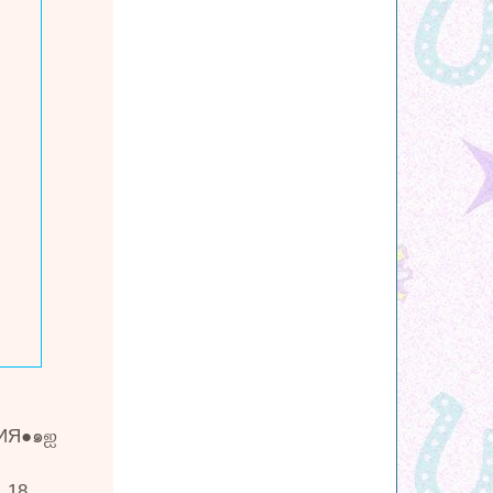
ИЯ●๑ஐ
,18