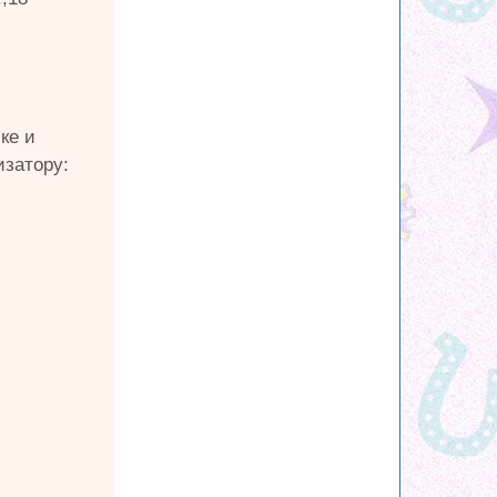
ке и
затору: