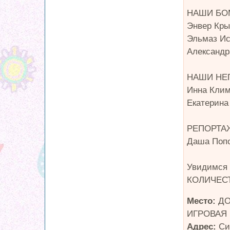
НАШИ БО
Энвер Кр
Эльмаз И
Александ
НАШИ НЕ
Инна Клим
Екатерина
РЕПОРТА
Даша Поп
Увидимся 
КОЛИЧЕС
Место:
ДО
ИГРОВАЯ
Адрес:
Си