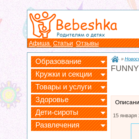
Bebeshka
Родителям о детях
Афиша
Статьи
Отзывы
»
Новос
Образование
FUNNY
Кружки и секции
Товары и услуги
Здоровье
Описан
Дети-сироты
15 января 
Развлечения