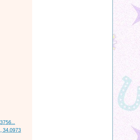
3756...
, 34.0973