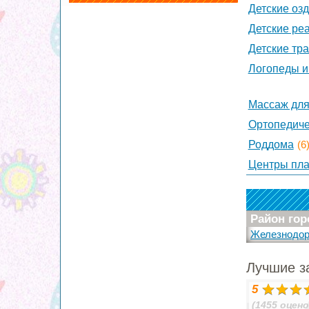
Детские оз
Детские ре
Детские тр
Логопеды и
Массаж для
Ортопедиче
Роддома
(6
Центры пла
Район гор
Железнодо
Лучшие з
5
(1455 оцено