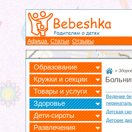
Bebeshka
Родителям о детях
Афиша
Статьи
Отзывы
Образование
»
Здоро
Кружки и секции
Больни
Товары и услуги
Ведение бе
Здоровье
перинаталь
Детская ск
Дети-сироты
Детские ди
Развлечения