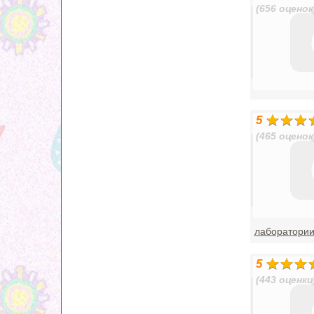
(656 оценок
5
(465 оценок
лаборатори
5
(443 оценки