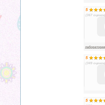
5
(367 оценок
лаборатори
5
(349 оценок
5