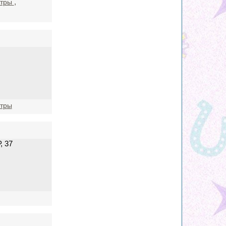
,
нтры
нтры
, 37