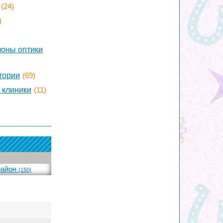
(24)
)
лоны оптики
тории
(69)
 клиники
(11)
район
(150)