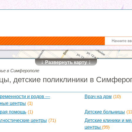
↓
↓
Развернуть карту
вье в Симферополе
цы, детские поликлиники в Симферо
ременности и родов —
Врач на дом
(10)
ные центры
(1)
орая помощь
(1)
Детские больницы
(11
агностические центры
(71)
Детские клиники и м
центры
(99)