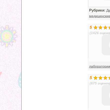
Рубрики
:
Де
медицинские
5
(1426 оцено
лаборатори
5
(675 оценок