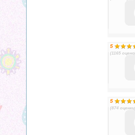
5
(1165 оцено
5
(874 оценки