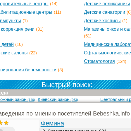
доровительные центры
(14)
Детские поликлиники
абилитационные центры
(11)
Детские санатории
(6
авмпункты
(1)
Детские хосписы
(1)
 коррекция речи
(31)
Магазины очков и са
(61)
 детей
(10)
Медицинские лабора
ские салоны
(22)
Офтальмологические
)
Стоматология
(124)
нирования беременности
(3)
Быстрый поиск:
ода
рожный район
Киевский район
Центральный 
(140)
(263)
аведения по мнению посетителей Bebeshka.info
Фемина
к)