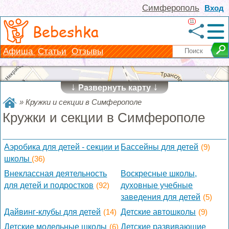
Симферополь
Вход
11
Bebeshka
Афиша
Статьи
Отзывы
↓
↓
Развернуть карту
»
Кружки и секции в Симферополе
Кружки и секции в Симферополе
Аэробика для детей - секции и
Бассейны для детей
(9)
школы
(36)
Внеклассная деятельность
Воскресные школы,
для детей и подростков
(92)
духовные учебные
заведения для детей
(5)
Дайвинг-клубы для детей
(14)
Детские автошколы
(9)
Детские модельные школы
(6)
Детские развивающие