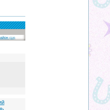
район
(114)
ий
рь