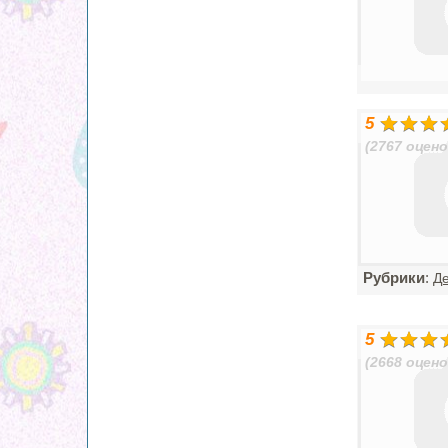
5
(2767 оцено
Рубрики
:
Д
5
(2668 оцено