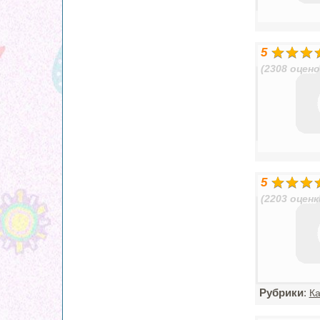
5
(2308 оцено
5
(2203 оценк
Рубрики
:
К