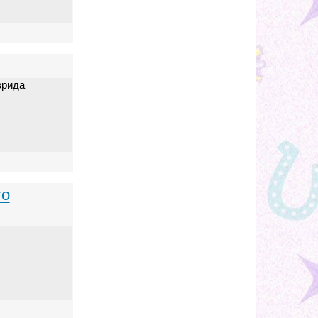
врида
го