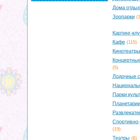
Дома отдых
Зоопарки
(3
Картинг-кл
Кафе
(115)
Кинотеатр
Концертные
(5)
Лодочные с
Национальн
Парки куль
Планетари
Развлекате
Спортивно-
(19)
Театры
(6)