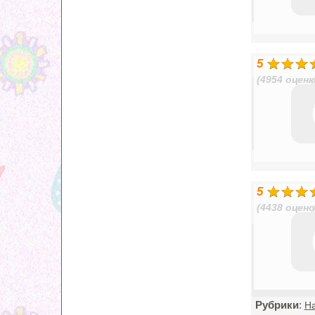
5
(4954 оценк
5
(4438 оцено
Рубрики
:
На