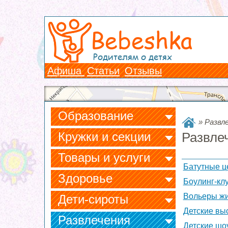
Bebeshka
Родителям о детях
Афиша
Статьи
Отзывы
Образование
»
Развл
Кружки и секции
Развле
Товары и услуги
Батутные ц
Здоровье
Боулинг-кл
Вольеры ж
Дети-сироты
Детские вы
Развлечения
Детские шо