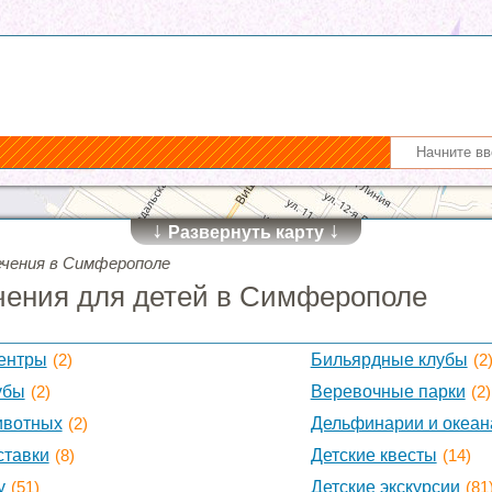
↓
↓
Развернуть карту
ечения в Симферополе
чения для детей в Симферополе
ентры
(2)
Бильярдные клубы
(2
убы
(2)
Веревочные парки
(2)
ивотных
(2)
Дельфинарии и океа
ставки
(8)
Детские квесты
(14)
у
(51)
Детские экскурсии
(81