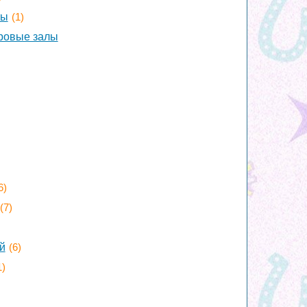
ты
(1)
гровые залы
6)
(7)
й
(6)
1)