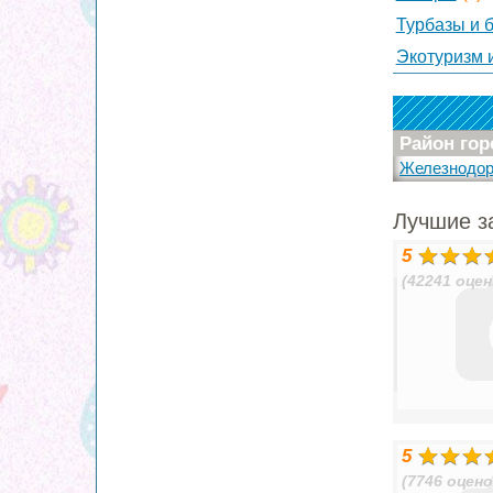
Турбазы и 
Экотуризм 
Район гор
Железнодо
Лучшие з
5
(42241 оцен
5
(7746 оцено