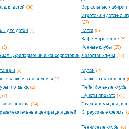
а для детей
(36)
Зеркальные лабирин
)
Игротеки и детские и
(27)
убы для детей
(1)
Катки
(2)
Кафе-мороженое
(5)
ы
(3)
Конные клубы
(25)
 залы, филармонии и консерватории
Лазертаг-клубы
(15)
танции
(3)
Музеи
(21)
ые парки и заповедники
(7)
Парки аттракционов
(
туры и отдыха
(2)
Пейнтбольные клубы
и
(1)
Пункты проката
(31)
льные центры
(34)
Скалодромы для дете
развлекательные центры для детей
Страусиные фермы
(
Теннисные клубы
(6)