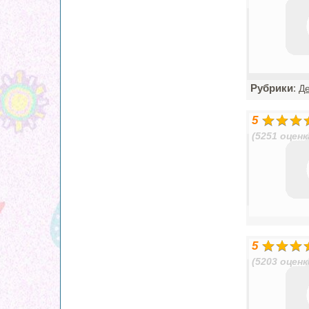
Рубрики
:
Де
5
(5251 оценк
5
(5203 оценк