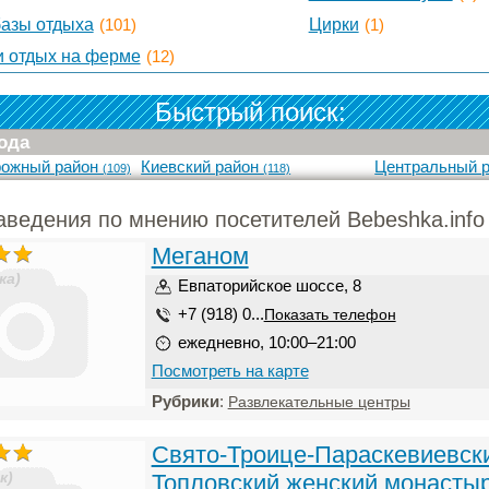
базы отдыха
(101)
Цирки
(1)
и отдых на ферме
(12)
Быстрый поиск:
ода
рожный район
Киевский район
Центральный 
(109)
(118)
аведения по мнению посетителей Bebeshka.info
Меганом
ка)
Евпаторийское шоссе, 8
+7 (918) 0...
Показать телефон
ежедневно, 10:00–21:00
Посмотреть на карте
Рубрики
:
Развлекательные центры
Свято-Троице-Параскевиевск
к)
Топловский женский монасты