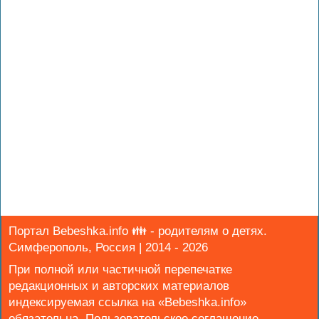
Портал Bebeshka.info 👪 - родителям о детях.
Симферополь, Россия | 2014 - 2026
При полной или частичной перепечатке
редакционных и авторских материалов
индексируемая ссылка на «Bebeshka.info»
обязательна.