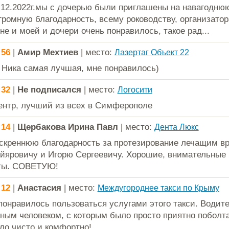
.12.2022г.мы с дочерью были приглашены на навагоднюю 
громную благодарность, всему роководству, организатор
не и моей и дочери очень понравилось, такое рад...
:56
|
Амир Мехтиев
| место:
Лазертаг Объект 22
 Ника самая лучшая, мне понравилось)
:32
|
Не подписался
| место:
Логосити
нтр, лучший из всех в Симферополе
:14
|
Щербакова Ирина Павл
| место:
Дента Люкс
креннюю благодарность за протезирование лечащим в
йяровичу и Игорю Сергеевичу. Хорошие, внимательные
ты. СОВЕТУЮ!
:12
|
Анастасия
| место:
Междугороднее такси по Крыму
понравилось пользоваться услугами этого такси. Водите
ным человеком, с которым было просто приятно поболта
о чисто и комфортно!