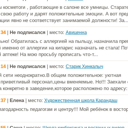
 косметоги , работающие в салоне все умницы. Старат
свою работу и дарят положительные эмоции. А вот пре
ции явно не соответствует занимаемой должности! За..
:34
|
Не подписался
| место:
Авиценна
ьно! Обратилась с аллергией на пыльцу, назначила пре
й именно от аллергии на кипарис назначать не стала! По
 аптеке! На мою просьбу прописать что-т...
:14
|
Не подписался
| место:
Старик Хинкалыч
й сети неоднократно.В общем положительное: уютная
приветливый персонал,цены вменяемые. Но!!! Заехали 
 конкретно в заведение,которое расположено по адресу: 
:37
|
Елена
| место:
Художественная школа Карандаш
агодарность педагогам и центру!!! Мой ребёнок в восто
:55
|
Саша
| место:
Школа кикбоксинга и восточных видов