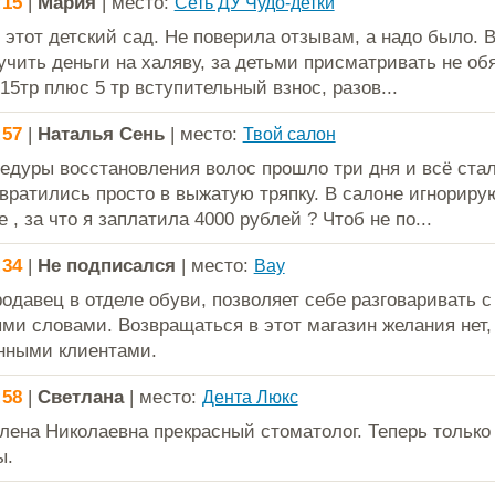
:15
|
Мария
| место:
Сеть ДУ Чудо-детки
 этот детский сад. Не поверила отзывам, а надо было. 
учить деньги на халяву, за детьми присматривать не об
15тр плюс 5 тр вступительный взнос, разов...
:57
|
Наталья Сень
| место:
Твой салон
едуры восстановления волос прошло три дня и всё стал
вратились просто в выжатую тряпку. В салоне игнориру
, за что я заплатила 4000 рублей ? Чтоб не по...
:34
|
Не подписался
| место:
Вау
одавец в отделе обуви, позволяет себе разговаривать с
ми словами. Возвращаться в этот магазин желания нет,
нными клиентами.
:58
|
Светлана
| место:
Дента Люкс
лена Николаевна прекрасный стоматолог. Теперь только 
ы.