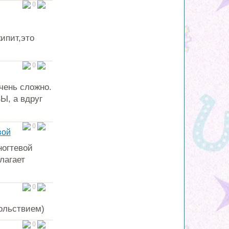
0
ипит,это
0
чень сложно.
Ы, а вдруг
0
вой
ногтевой
лагает
0
вольствием)
0