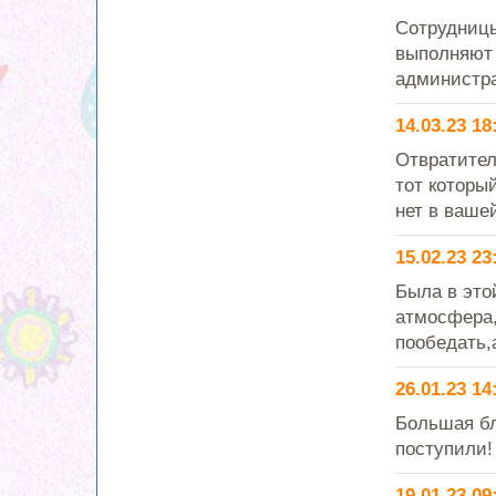
Сотрудницы
выполняют 
администра
14.03.23 18
Отвратител
тот которы
нет в вашей
15.02.23 23
Была в это
атмосфера,
пообедать,а
26.01.23 14
Большая бл
поступили!
19.01.23 09