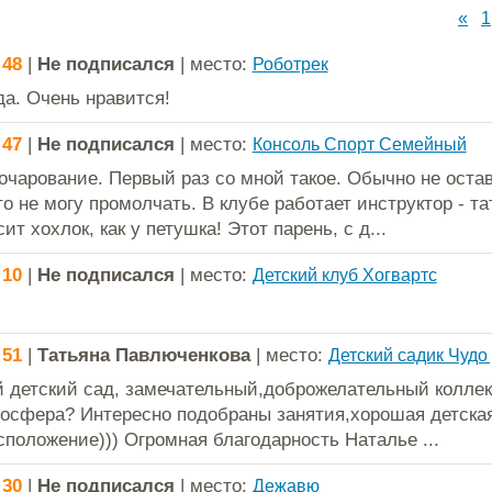
«
1
:48
|
Не подписался
| место:
Роботрек
да. Очень нравится!
:47
|
Не подписался
| место:
Консоль Спорт Семейный
очарование. Первый раз со мной такое. Обычно не оста
о не могу промолчать. В клубе работает инструктор - та
ит хохлок, как у петушка! Этот парень, с д...
:10
|
Не подписался
| место:
Детский клуб Хогвартс
:51
|
Татьяна Павлюченкова
| место:
Детский садик Чудо
 детский сад, замечательный,доброжелательный коллек
осфера? Интересно подобраны занятия,хорошая детска
сположение))) Огромная благодарность Наталье ...
:30
|
Не подписался
| место:
Дежавю