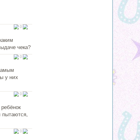
0
каким
выдаче чека?
0
 самым
ы у них
0
 ребёнок
м пытаются,
0