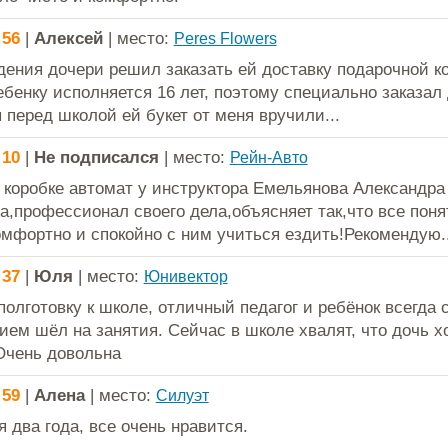
:56
|
Алексей
| место:
Peres Flowers
дения дочери решил заказать ей доставку подарочной к
ебенку исполняется 16 лет, поэтому специально заказал 
 перед школой ей букет от меня вручили...
:10
|
Не подписался
| место:
Рейн-Авто
 коробке автомат у инструктора Емельянова Александра
а,профессионал своего дела,объясняет так,что все понят
мфортно и спокойно с ним учиться ездить!Рекомендую..
:37
|
Юля
| место:
Юнивектор
полготовку к школе, отличный педагог и ребёнок всегда 
ием шёл на занятия. Сейчас в школе хвалят, что дочь х
 Очень довольна
:59
|
Алена
| место:
Силуэт
 два года, все очень нравится.