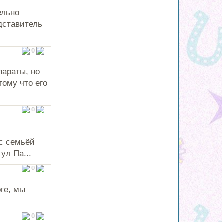
ельно
дставитель
.
0
параты, но
тому что его
0
с семьёй
ул Па...
0
рге, мы
0