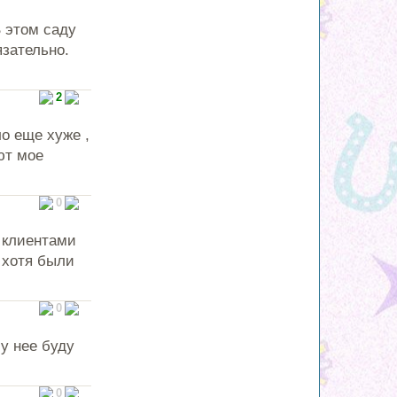
В этом саду
язательно.
2
о еще хуже ,
ют мое
0
 клиентами
 хотя были
0
у нее буду
0