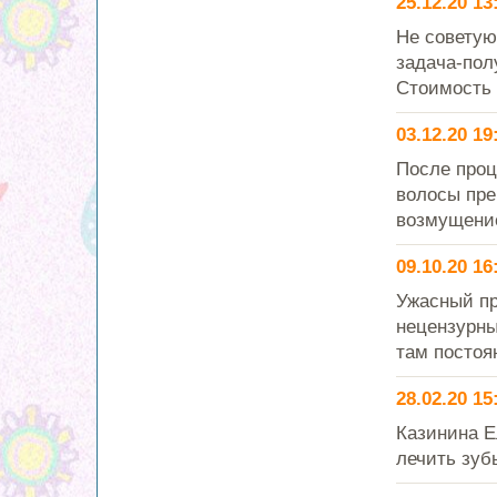
25.12.20 13
Не советую
задача-пол
Стоимость 
03.12.20 19
После проц
волосы пре
возмущение 
09.10.20 16
Ужасный пр
нецензурны
там постоя
28.02.20 15
Казинина Е
лечить зуб