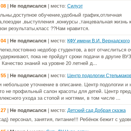
:08
|
Не подписался
| место:
Силуэт
льны,доступное обучение,удобный график,отличная
,поездки ,выступления ,конкурсы ,танцевальная жизнь к
вои результаты,класс ??Нам нравится.
:04
|
Не подписался
| место:
КФУ имени В.И. Вернадского
легко,постоянно недобор студентов, а вот отчислиться о
удерживают, пока не пройдут сроки подачи в другие ВУЗ
 Качество знаний на уровне 20 летней д...
:55
|
Не подписался
| место:
Центр подологии Стельмако
и небольшое уточнение в описание. Центр подологии и 
это не профильный салон красоты для детей. Центр пред
лексного ухода за стопой и ногтями, в том числе ...
:27
|
Не подписался
| место:
Детский сад Добрая сказка
ад) персонал, занятия, питание!!! Ребёнок бежит с удо