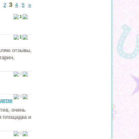
3
2
4
5
»
1
1
вляю отзывы,
тарин,
0
0
 детки
тив, очень
я площадка и
0