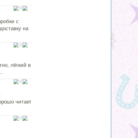
0
оробки с
доставку на
0
но, лёгкий в
.
0
с
орошо читает
0