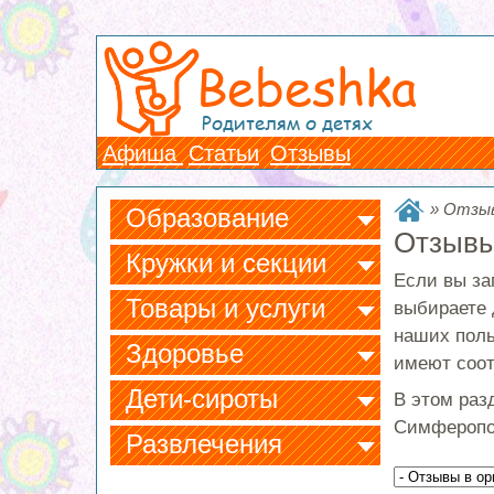
Bebeshka
Родителям о детях
Афиша
Статьи
Отзывы
»
Отзыв
Образование
Отзывы
Кружки и секции
Если вы за
Товары и услуги
выбираете 
наших поль
Здоровье
имеют соот
Дети-сироты
В этом раз
Симферопо
Развлечения