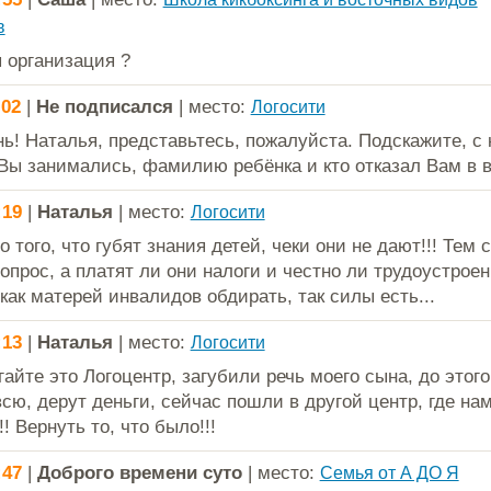
в
 организация ?
:02
|
Не подписался
| место:
Логосити
ь! Наталья, представьтесь, пожалуйста. Подскажите, с 
Вы занимались, фамилию ребёнка и кто отказал Вам в 
:19
|
Наталья
| место:
Логосити
 того, что губят знания детей, чеки они не дают!!! Тем
опрос, а платят ли они налоги и честно ли трудоустроен
как матерей инвалидов обдирать, так силы есть...
:13
|
Наталья
| место:
Логосити
айте это Логоцентр, загубили речь моего сына, до этого
всю, дерут деньги, сейчас пошли в другой центр, где на
! Вернуть то, что было!!!
:47
|
Доброго времени суто
| место:
Семья от А ДО Я