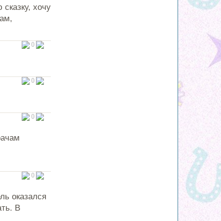
сказку, хочу
ам,
0
0
0
рачам
0
ль оказался
ть. В