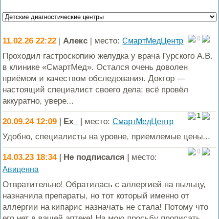
0
11.02.26 22:22
|
Алекс
| место:
СмартМедЦентр
Проходил гастроскопию желудка у врача Гурского А.В.
в клинике «СмартМед». Остался очень доволен
приёмом и качеством обследования. Доктор —
настоящий специалист своего дела: всё провёл
аккуратно, увере...
1
20.09.24 12:09
|
Ex_
| место:
СмартМедЦентр
Удобно, специалисты на уровне, приемлемые цены...
0
14.03.23 18:34
|
Не подписался
| место:
Авиценна
Отвратительно! Обратилась с аллергией на пыльцу,
назначила препараты, но тот который именно от
аллергии на кипарис назначать не стала! Потому что
его нет в вашей аптеке! На мою просьбу прописать