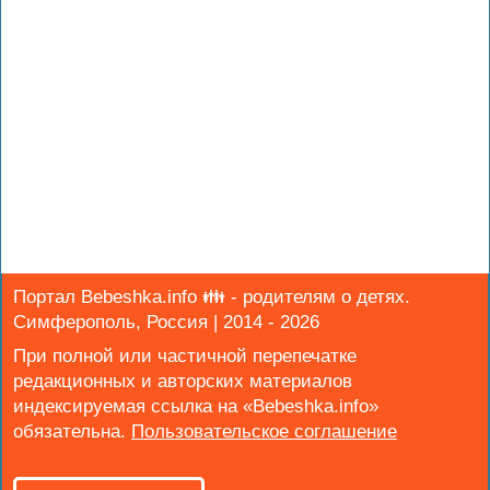
Портал Bebeshka.info 👪 - родителям о детях.
Симферополь, Россия | 2014 - 2026
При полной или частичной перепечатке
редакционных и авторских материалов
индексируемая ссылка на «Bebeshka.info»
обязательна.