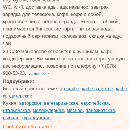
WC, wi-fi, доставка еды, еда навынос, завтрак,
зарядка для телефона, кофе, кофе с собой,
крафтовое пиво, летняя веранда, можно с собакой,
принимаются банковские карты, питьевая вода,
подарочный сертификат, самовывоз, скидка на еду,
чай
23 Cafe Boulangerie относится к рубрикам: кафе,
кондитерские. Вы можете узнать всю интересующую
вас информацию, позвонив по телефону +7 (978)
900-53-23.
далее >>>
Подрубрики:
Быстрый поиск по теме:
,
,
арт кафе
кафе в центре
кафе
кондитерские
Кухня:
,
,
,
авторская
вегетарианская
европейская
,
,
,
,
итальянская
молекулярная
мясная
паназиатская
,
рыбная
французская
Сообщить об ошибке.