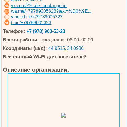
vk.com/23cafe_boulangerie
wa.me/+79789005323?text=%D0%9E...
viber.click/+79789005323
t.me/+79789005323
Телефон:
+7 (978) 900-53-23
Время работы:
ежедневно, 08:00–00:00
Координаты (ш/д):
44.9515, 34.0986
Бесплатный Wi-Fi для посетителей
Описание организации: