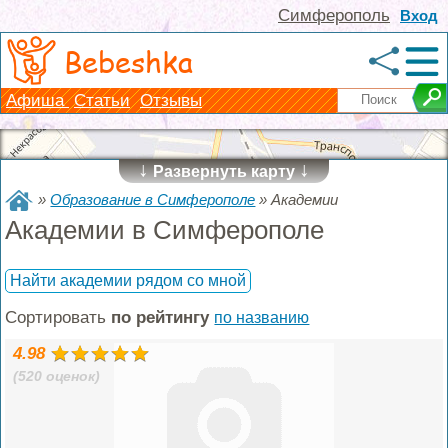
Симферополь
Вход
Bebeshka
Афиша
Статьи
Отзывы
↓
↓
Развернуть карту
»
Образование в Симферополе
»
Академии
Академии в Симферополе
Найти академии рядом со мной
Сортировать
по рейтингу
по названию
4.98
(520 оценок)