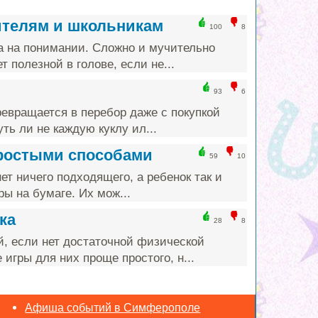
ителям и школьникам
100
8
а на понимании. Сложно и мучительно
т полезной в голове, если не...
93
6
ревращается в перебор даже с покупкой
ть ли не каждую куклу ил...
простыми способами
59
10
ет ничего подходящего, а ребенок так и
ы на бумаге. Их мож...
ка
28
8
й, если нет достаточной физической
игры для них проще простого, н...
Афиша событий в Симферополе