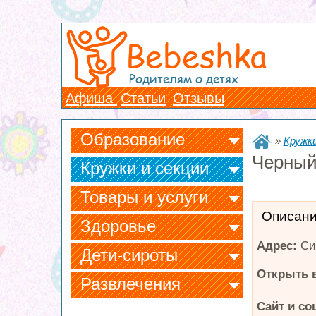
Bebeshka
Родителям о детях
Афиша
Статьи
Отзывы
Образование
»
Кружки
Черный
Кружки и секции
Товары и услуги
Описан
Здоровье
Адрес:
Си
Дети-сироты
Открыть в
Развлечения
Сайт и со