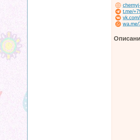
chernyj
t.me/+
vk.com/
wa.me/
Описани