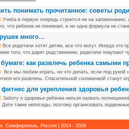
чить понимать прочитанное: советы род
Учеба в первую очередь строится не на запоминании, 
0
о, что ребенок не понимает, и ни одна формула не стане
грушек много…
Все родители хотят детям, все что могут. Иногда это п
0
оме того, что дарят родственники, родители покупают чу
 бумаге: как развлечь ребенка самыми 
Все мы любим играть, но что делать, если под рукой н
0
ителя его развлечь. Спасительной соломинкой станут игр
 фитнес для укрепления здоровья ребен
Заботу о здоровье ребенка нельзя назвать полноценно
0
. Дети такие непоседы, поэтому организовать подвижные 
х. Симферополь, Россия | 2014 - 2026