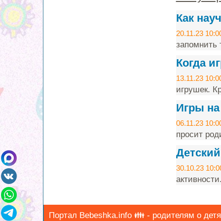
Как нау
20.11.23 10:0
запомнить т
Когда и
13.11.23 10:0
игрушек. Кр
Игры на
06.11.23 10:0
просит род
Детский
30.10.23 10:0
активности
Портал Bebeshka.info 👪 - родителям о детя