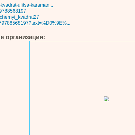
-kvadrat-ulitsa-karaman...
79788568197
chernyi_kvadrat27
79788568197?text=%D0%9E%...
е организации: