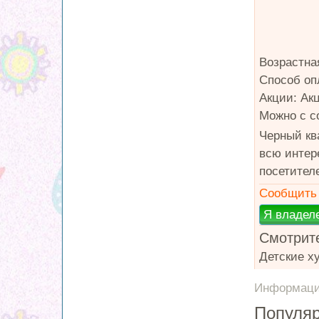
Возрастная
Способ оп
Акции: Ак
Можно с с
Черный кв
всю интер
посетител
Сообщить 
Смотрите
Детские х
Информация
Популяр