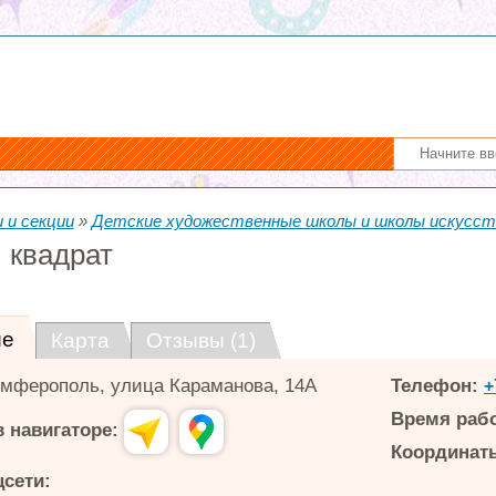
 и секции
»
Детские художественные школы и школы искусст
 квадрат
ие
Карта
Отзывы (1)
мферополь
,
улица Караманова, 14А
Телефон:
+
Время раб
 навигаторе:
Координаты
цсети: