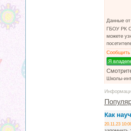
Данные от
ГБОУ РК С
можете уз
посетител
Сообщить 
Смотрите
Школы-ин
Информация
Популяр
Как нау
20.11.23 10:0
запомнить т