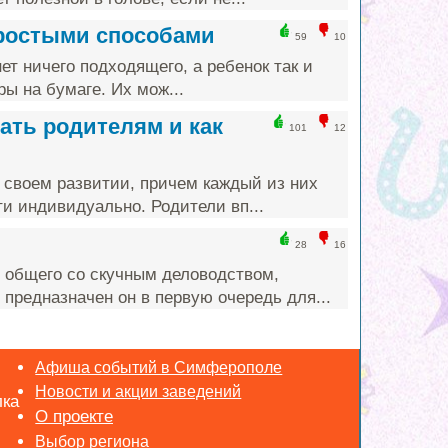
простыми способами
59
10
ет ничего подходящего, а ребенок так и
ы на бумаге. Их мож...
ать родителям и как
101
12
 своем развитии, причем каждый из них
и индивидуально. Родители вп...
28
16
 общего со скучным деловодством,
предназначен он в первую очередь для...
Афиша событий в Симферополе
Новости и акции заведений
лка
Выбор региона