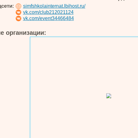
цсети:
simfshkolainternat.lbihost.ru/
vk.com/club212021124
vk.com/event34466484
е организации: