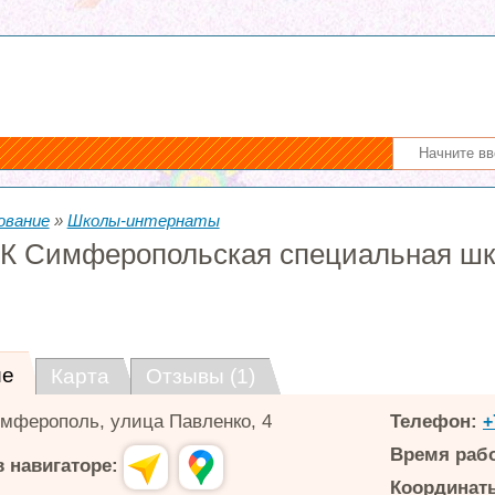
ование
»
Школы-интернаты
К Симферопольская специальная шк
ие
Карта
Отзывы (1)
мферополь
,
улица Павленко, 4
Телефон:
+
Время раб
 навигаторе:
Координаты