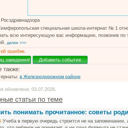
 Росздравнадзора
имферопольская специальная школа-интернат № 1 отно
нать всю интересующую вас информацию, позвонив по те
ей.
далее >>>
об ошибке.
 также:
тернаты:
в Железнодорожном районе
 обновлена: 03.07.2026.
ные статьи по теме
чить понимать прочитанное: советы род
Учеба в первую очередь строится не на запоминании, 
0
о, что ребенок не понимает, и ни одна формула не стане