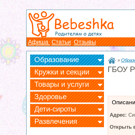
Bebeshka
Родителям о детях
Афиша
Статьи
Отзывы
Образование
»
Образ
ГБОУ Р
Кружки и секции
Товары и услуги
Здоровье
Описан
Дети-сироты
Адрес:
Си
Развлечения
Открыть в