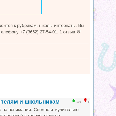
сится к рубрикам: школы-интернаты. Вы
лефону +7 (3652) 27-54-01. 1 отзыв 💬
ителям и школьникам
100
8
а на понимании. Сложно и мучительно
т полезной в голове, если не...