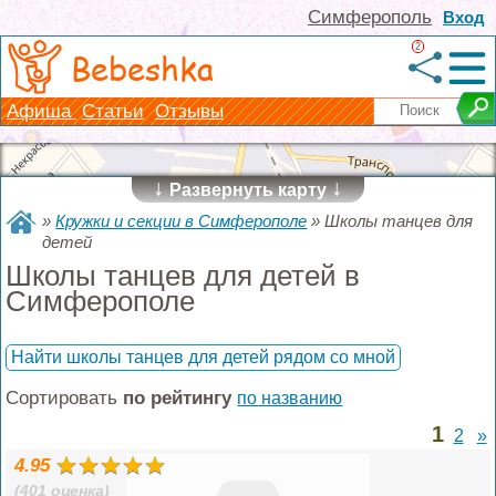
Симферополь
Вход
2
Bebeshka
Афиша
Статьи
Отзывы
↓
↓
Развернуть карту
»
Кружки и секции в Симферополе
»
Школы танцев для
детей
Школы танцев для детей в
Симферополе
Найти школы танцев для детей рядом со мной
Сортировать
по рейтингу
по названию
1
2
»
4.95
(401 оценка)