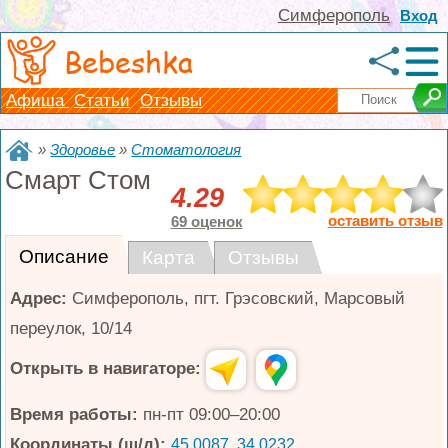
Симферополь
Вход
Bebeshka
Афиша
Статьи
Отзывы
»
Здоровье
»
Стоматология
Смарт Стом
4.29
оставить отзыв
69 оценок
Описание
Карта
Отзывы
Адрес:
Симферополь
,
пгт. Грэсовский, Марсовый
переулок, 10/14
Открыть в навигаторе:
Время работы:
пн-пт 09:00–20:00
Координаты (ш/д):
45.0087, 34.0232